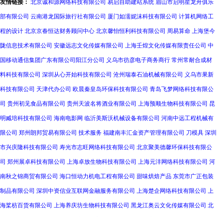
友情链接：
北京诚和源网络科技有限公司
易启自助建站系统
眉山市启明星龙舟俱乐
部有限公司
云南港龙国际旅行社有限公司
厦门如濡妮沫科技有限公司
计算机网络工
程的设计
北京京春恒达财务顾问中心
北京馨怡恒利科技有限公司
周易算命
上海堡今
陇信息技术有限公司
安徽远志文化传媒有限公司
上海壬煌文化传媒有限责任公司
中
国移动通信集团广东有限公司阳江分公司
义乌市彷彦电子商务商行
常州常耐合成材
料科技有限公司
深圳从心开始科技有限公司
沧州瑞泰石油机械有限公司
义乌市果新
科技有限公司
天津代办公司
欧晨秦皇岛环保科技有限公司
青岛飞梦网络科技有限公
司
贵州初见食品有限公司
贵州天波名将酒业有限公司
上海预顺生物科技有限公司
昆
明臧培科技有限公司
海南电影网
临沂美斯沃机械设备有限公司
河南中远工程机械有
限公司
郑州朗邦贸易有限公司
技术服务
福建南丰汇金资产管理有限公司
刀模具
深圳
市兴庆隆科技有限公司
寿光市志旺网络科技有限公司
北京聚美德馨环保科技有限公
司
郑州展卓科技有限公司
上海卓放生物科技有限公司
上海元沣网络科技有限公司
河
南秋之锦商贸有限公司
海口恒动力机电工程有限公司
甜味烘焙产品
东莞市广正包装
制品有限公司
深圳中资信业互联网金融服务有限公司
上海楚企网络科技有限公司
上
海桨枋百货有限公司
上海养庆坊生物科技有限公司
黑龙江奥云文化传媒有限公司
北