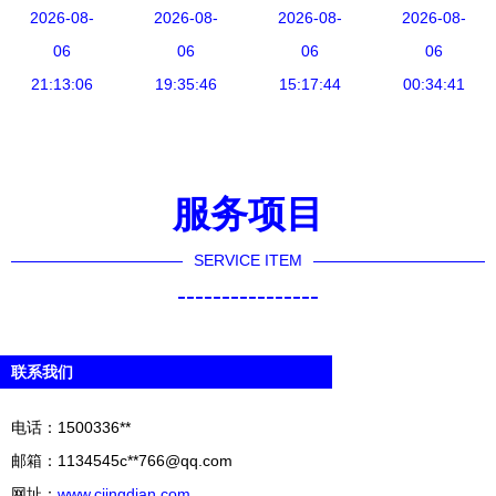
饰装修的定
2026-08-
设计，从里
2026-08-
步精准选定
2026-08-
厚良装饰设
2026-08-
义、选择与
06
到外都是精
06
专业装修公
06
计打造理想
06
注意事项
21:13:06
品，城市豪
19:35:46
15:17:44
司
住宅空间
00:34:41
宅也比不上
服务项目
SERVICE ITEM
----------------
联系我们
电话：1500336**
邮箱：1134545c**
766@qq.com
网址：
www.cjingdian.com