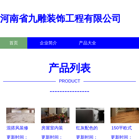
河南省九雕装饰工程有限公司
首页
企业简介
产品大全
联系我们
企业信息
访客留言
产品列表
PRODUCT
----------------
混搭风装修
房屋室内装
红灰配色的
150平欧式
丰润室内设
更新时间：
修如何省钱
更新时间：
现代住宅装
更新时间：
豪华别墅豪
更新时间：