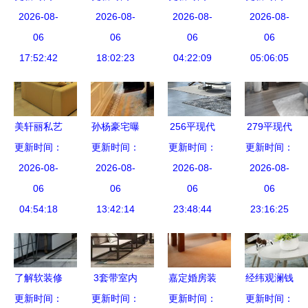
计南京壹城
2026-08-
7大必看装
2026-08-
2026-08-
修设计
宅装修效果
2026-08-
小区餐厅布
06
修省钱妙招
06
06
案例 奢华
06
置效果图赏
17:52:42
18:02:23
04:22:09
装修实景图
05:06:05
析
赏析
美轩丽私艺
孙杨豪宅曝
256平现代
279平现代
更新时间：
术涂料 以
更新时间：
光 奢华室
简约别墅豪
更新时间：
简约别墅雅
更新时间：
时尚魅力打
2026-08-
内装修背后
2026-08-
宅装修效果
2026-08-
居 碧桂园
2026-08-
开未来广阔
06
的运动员财
06
案例 125㎡
06
裴先生豪宅
06
住宅装饰市
04:54:18
13:42:14
富密码
别墅装修实
23:48:44
实景与设计
23:16:25
场
景图赏析
理念赏析
了解软装修
3套带室内
嘉定婚房装
经纬观澜钱
住宅室内装
更新时间：
装修的别墅
更新时间：
更新时间：
修指南 五
先生的新家
更新时间：